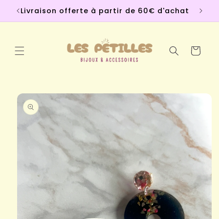
et
Livraison offerte à partir de 60€ d'achat
passer
au
contenu
Panier
Passer aux
informations
produits