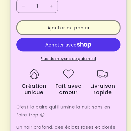
Réduire
Augmenter
la
la
quantité
quantité
de
de
Ajouter au panier
Les
Les
boucles
boucles
d’oreilles
d’oreilles
éclats
éclats
nocturnes
nocturnes
Plus de moyens de paiement
Création
Fait avec
Livraison
unique
amour
rapide
C’est la paire qui illumine la nuit sans en
faire trop 😍
Un noir profond, des éclats roses et dorés