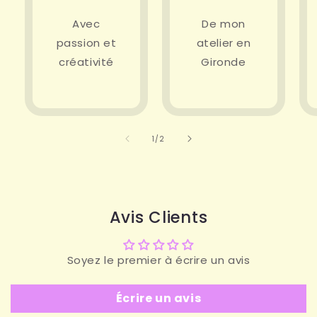
Avec
De mon
passion et
atelier en
créativité
Gironde
de
1
/
2
Avis Clients
Soyez le premier à écrire un avis
Écrire un avis