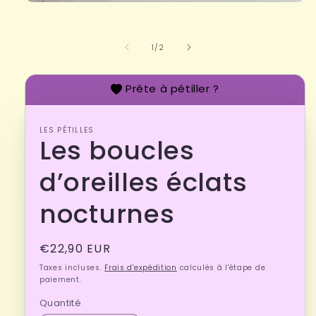
Ouvrir
le
média
1
de
1
/
2
dans
une
fenêtre
modale
Prête à pétiller ?
LES PÉTILLES
Les boucles
d’oreilles éclats
nocturnes
Prix
€22,90 EUR
habituel
Taxes incluses.
Frais d'expédition
calculés à l'étape de
paiement.
Quantité
Quantité