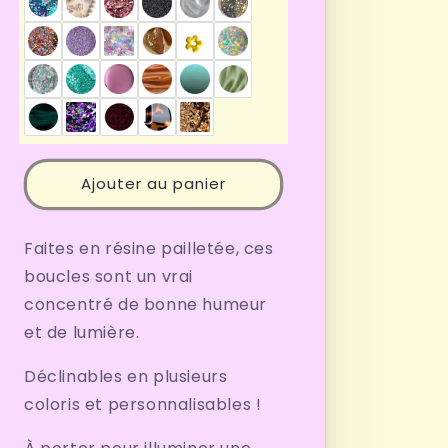
boucles
boucles
d’oreilles
d’oreilles
Scintia
Scintia
Ajouter au panier
Faites en résine pailletée, ces
boucles sont un vrai
concentré de bonne humeur
et de lumière.
Déclinables en plusieurs
coloris et personnalisables !