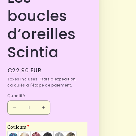
n
boucles
d’oreilles
Scintia
Prix
€22,90 EUR
habituel
Taxes incluses.
Frais d'expédition
calculés à l'étape de paiement.
Quantité
Quantité
Réduire
Augmenter
la
la
quantité
quantité
Couleurs
de
de
Les
Les