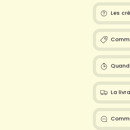
Les cr
Commen
Quand
La livr
Comme